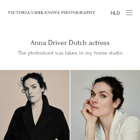
NLD
Anna Driver Dutch actress
The photoshoot was taken in my home studio